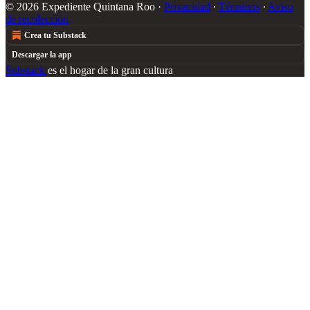
© 2026 Expediente Quintana Roo
·
Privacidad
∙
Términos
∙
Aviso
de recolección
Crea tu Substack
Descargar la app
Substack
es el hogar de la gran cultura