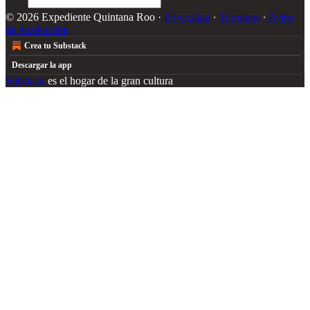
© 2026 Expediente Quintana Roo
·
Privacidad
∙
Términos
∙
Aviso
de recolección
Crea tu Substack
Descargar la app
Substack
es el hogar de la gran cultura