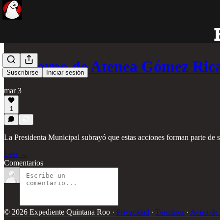
Gobierno de Atenea Gómez Ric
Suscribirse
Iniciar sesión
mar 3
1
La Presidenta Municipal subrayó que estas acciones forman parte de su 
Leer →
Comentarios
© 2026 Expediente Quintana Roo
·
Privacidad
∙
Términos
∙
Aviso de 