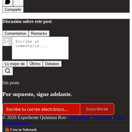
Compartir
Discusión sobre este post
Comentarios
Restacks
Lo mejor de
Último
Debates
Sin posts
Por supuesto, sigue adelante.
Suscribirse
© 2026 Expediente Quintana Roo
·
Privacidad
∙
Términos
∙
Aviso
de recolección
Crea tu Substack