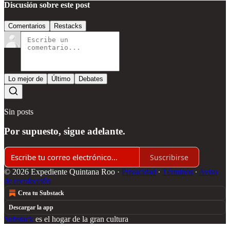
Discusión sobre este post
Comentarios
Restacks
Lo mejor de
Último
Debates
Sin posts
Por supuesto, sigue adelante.
Suscribirse
© 2026 Expediente Quintana Roo
·
Privacidad
∙
Términos
∙
Aviso
de recolección
Crea tu Substack
Descargar la app
Substack
es el hogar de la gran cultura