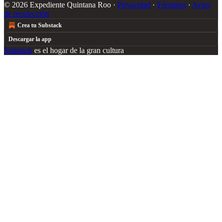
© 2026 Expediente Quintana Roo
·
Privacidad
∙
Términos
∙
Aviso
de recolección
Crea tu Substack
Descargar la app
Substack
es el hogar de la gran cultura