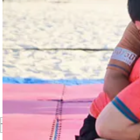
Compartir
Discusión sobre este post
Comentarios
Restacks
Lo mejor de
Último
Debates