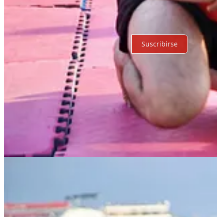
Sin posts
Por supuesto, sigue adelante.
Suscribirse
© 2026 Expediente Quintana Roo
·
Privacidad
∙
Términos
∙
Aviso de 
Crea tu Substack
Descargar la app
Substack
es el hogar de la gran cultura