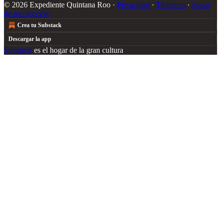
© 2026 Expediente Quintana Roo
·
Privacidad
∙
Términos
∙
Aviso
de recolección
Crea tu Substack
Descargar la app
Substack
es el hogar de la gran cultura