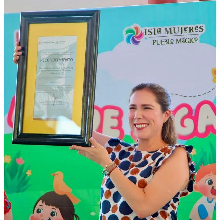
Compartir
Discusión sobre este post
Comentarios
Restacks
Lo mejor de
Último
Debates