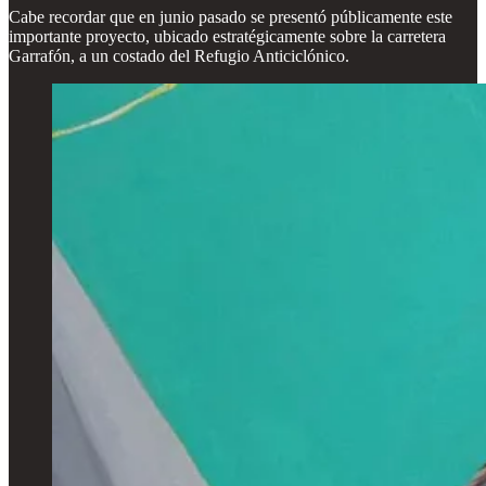
Cabe recordar que en junio pasado se presentó públicamente este
importante proyecto, ubicado estratégicamente sobre la carretera
Garrafón, a un costado del Refugio Anticiclónico.