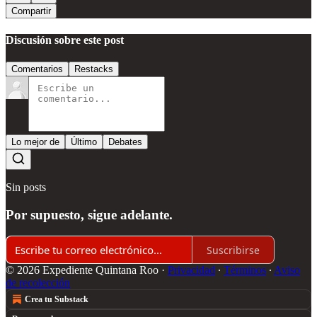
Compartir
Discusión sobre este post
Comentarios
Restacks
Lo mejor de
Último
Debates
Sin posts
Por supuesto, sigue adelante.
Suscribirse
© 2026 Expediente Quintana Roo
·
Privacidad
∙
Términos
∙
Aviso
de recolección
Crea tu Substack