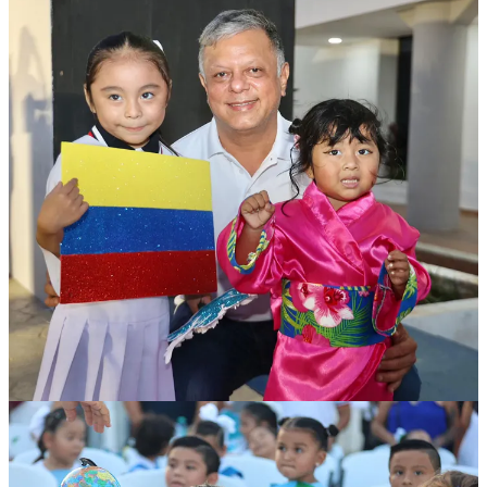
Compartir
Discusión sobre este post
Comentarios
Restacks
Lo mejor de
Último
Debates