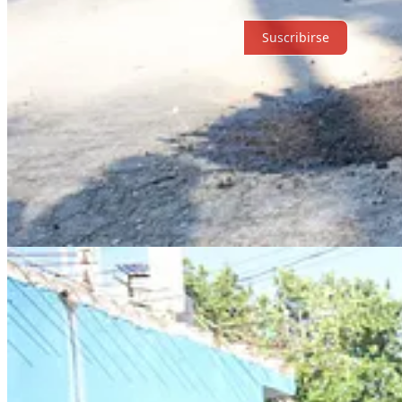
Suscribirse
© 2026 Expediente Quintana Roo
·
Privacidad
∙
Términos
∙
Aviso de 
Crea tu Substack
Descargar la app
Substack
es el hogar de la gran cultura