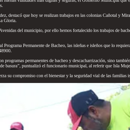
lias isleñas vialidades más dignas y seguras, el Gobierno Municipal que
s.
z, destacó que hoy se realizan trabajos en las colonias Cañotal y Mira
a Gloria.
venidas del municipio, por ello hemos fortalecido los trabajos de bache
al Programa Permanente de Bacheo, las isleñas e isleños que lo requier
048900.
n programas permanentes de bacheo y descacharrización, sino también to
 de basura”, puntualizó el funcionario municipal, al referir que Isla Muj
 su compromiso con el bienestar y la seguridad vial de las familias is