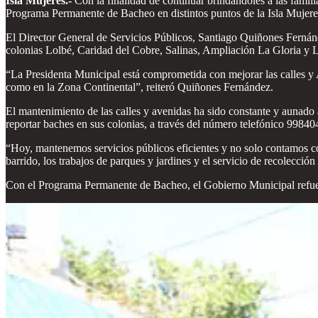
Isla Mujeres.-
Con la finalidad de continuar brindándoles a las fami
Programa Permanente de Bacheo en distintos puntos de la Isla Mujere
El Director General de Servicios Públicos, Santiago Quiñones Fernánde
colonias Lolbé, Caridad del Cobre, Salinas, Ampliación La Gloria y L
“La Presidenta Municipal está comprometida con mejorar las calles y A
como en la Zona Continental”, reiteró Quiñones Fernández.
El mantenimiento de las calles y avenidas ha sido constante y aunado 
reportar baches en sus colonias, a través del número telefónico 9984
“Hoy, mantenemos servicios públicos eficientes y no solo contamos co
barrido, los trabajos de parques y jardines y el servicio de recolección
Con el Programa Permanente de Bacheo, el Gobierno Municipal refuerza