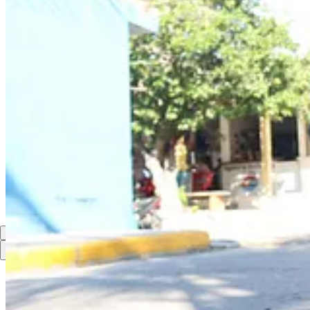
Compartir
Discusión sobre este post
Comentarios
Restacks
Lo mejor de
Último
Debates
Sin posts
Por supuesto, sigue adelante.