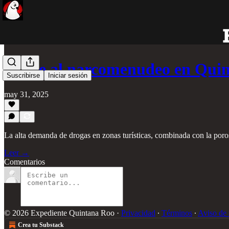
Golpe al narcomenudeo en Qui
Suscribirse
Iniciar sesión
may 31, 2025
La alta demanda de drogas en zonas turísticas, combinada con la poros
Leer →
Comentarios
© 2026 Expediente Quintana Roo
·
Privacidad
∙
Términos
∙
Aviso de 
Crea tu Substack