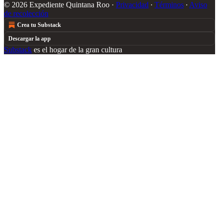
© 2026 Expediente Quintana Roo
·
Privacidad
∙
Términos
∙
Aviso
de recolección
Crea tu Substack
Descargar la app
Substack
es el hogar de la gran cultura