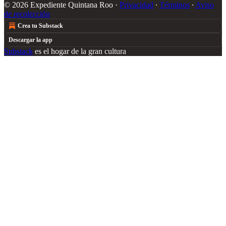
© 2026 Expediente Quintana Roo
·
Privacidad
∙
Términos
∙
Aviso
de recolección
Crea tu Substack
Descargar la app
Substack
es el hogar de la gran cultura