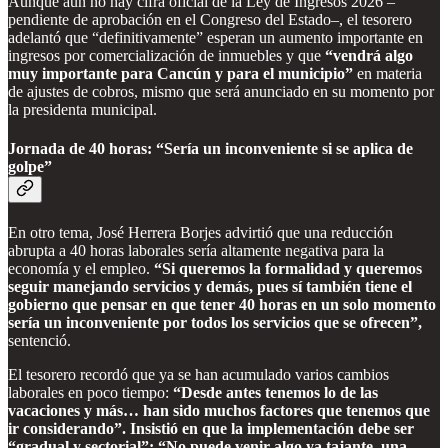
Aunque aún no hay cifra oficial de la Ley de Ingresos 2026 –
pendiente de aprobación en el Congreso del Estado–, el tesorero
adelantó que “definitivamente” esperan un aumento importante en
ingresos por comercialización de inmuebles y que
“vendrá algo
muy importante para Cancún y para el municipio”
en materia
de ajustes de cobros, mismo que será anunciado en su momento por
la presidenta municipal.
Jornada de 40 horas: “Sería un inconveniente si se aplica de
golpe”
En otro tema, José Herrera Borjes advirtió que una reducción
abrupta a 40 horas laborales sería altamente negativa para la
economía y el empleo.
“Si queremos la formalidad y queremos
seguir manejando servicios y demás, pues sí también tiene el
gobierno que pensar en que tener 40 horas en un solo momento
sería un inconveniente por todos los servicios que se ofrecen”,
sentenció.
El tesorero recordó que ya se han acumulado varios cambios
laborales en poco tiempo:
“Desde antes tenemos lo de las
vacaciones y más… han sido muchos factores que tenemos que
ir considerando”. Insistió en que la implementación debe ser
“gradual y sectorial”: “No puede venir algo ya tajante, una