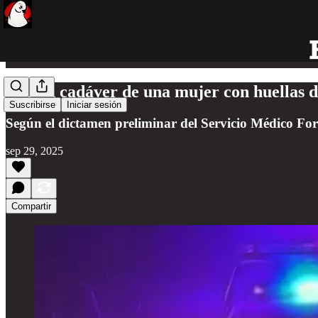
Hallan cadáver de una mujer con huellas d
Suscribirse
Iniciar sesión
Según el dictamen preliminar del Servicio Médico Fore
sep 29, 2025
Compartir