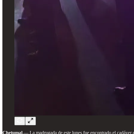
Chetumal
.— La madrugada de este lunes fue encontrado el cadáver de