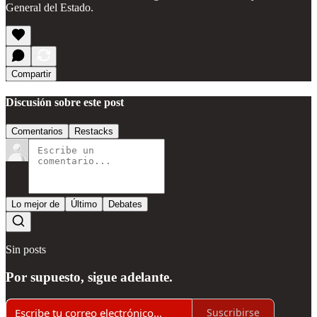
General del Estado.
Compartir
Discusión sobre este post
Comentarios
Restacks
Lo mejor de
Último
Debates
Sin posts
Por supuesto, sigue adelante.
Suscribirse