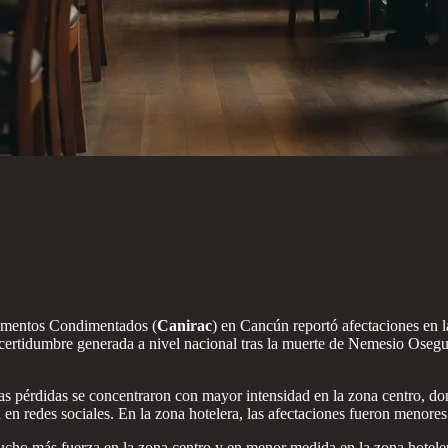
limentos Condimentados (
Canirac
) en Cancún reportó afectaciones en l
ncertidumbre generada a nivel nacional tras la muerte de Nemesio Osegu
las pérdidas se concentraron con mayor intensidad en la zona centro, do
n en redes sociales. En la zona hotelera, las afectaciones fueron menores
cho más fuerza en la zona centro y en menor medida en la zona hotelera