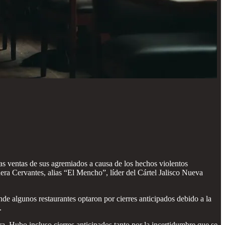
as ventas de sus agremiados a causa de los hechos violentos
era Cervantes, alias “El Mencho”, líder del Cártel Jalisco Nueva
nde algunos restaurantes optaron por cierres anticipados debido a la
.
. Hubo incluso cierres anticipados tanto por la incertidumbre que se