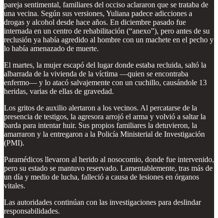
pareja sentimental, familiares del occiso aclararon que se trataba de
una vecina. Según sus versiones, Yuliana padece adicciones a
drogas y alcohol desde hace años. En diciembre pasado fue
internada en un centro de rehabilitación (“anexo”), pero antes de su
reclusión ya había agredido al hombre con un machete en el pecho y
lo había amenazado de muerte.
El martes, la mujer escapó del lugar donde estaba recluida, saltó la
albarrada de la vivienda de la víctima —quien se encontraba
enfermo— y lo atacó salvajemente con un cuchillo, causándole 13
heridas, varias de ellas de gravedad.
Los gritos de auxilio alertaron a los vecinos. Al percatarse de la
presencia de testigos, la agresora arrojó el arma y volvió a saltar la
barda para intentar huir. Sus propios familiares la detuvieron, la
amarraron y la entregaron a la Policía Ministerial de Investigación
(PMI).
Paramédicos llevaron al herido al nosocomio, donde fue intervenido,
pero su estado se mantuvo reservado. Lamentablemente, tras más de
un día y medio de lucha, falleció a causa de lesiones en órganos
vitales.
Las autoridades continúan con las investigaciones para deslindar
responsabilidades.