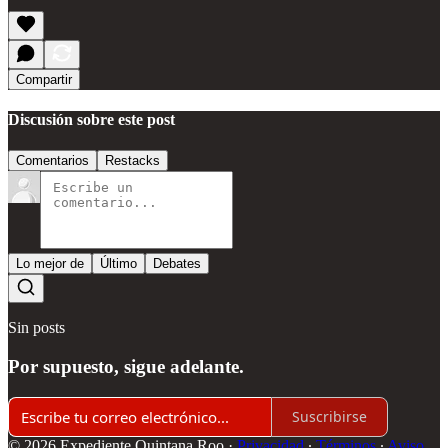
Compartir
Discusión sobre este post
Comentarios
Restacks
Lo mejor de
Último
Debates
Sin posts
Por supuesto, sigue adelante.
Suscribirse
© 2026 Expediente Quintana Roo
·
Privacidad
∙
Términos
∙
Aviso