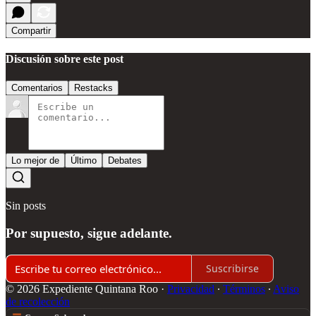
Compartir
Discusión sobre este post
Comentarios
Restacks
Lo mejor de
Último
Debates
Sin posts
Por supuesto, sigue adelante.
Suscribirse
© 2026 Expediente Quintana Roo
·
Privacidad
∙
Términos
∙
Aviso
de recolección