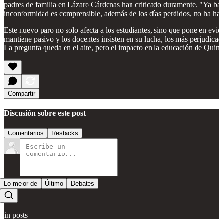
padres de familia en Lázaro Cárdenas han criticado duramente. "Ya ba
inconformidad es comprensible, además de los días perdidos, no ha ha
Este nuevo paro no solo afecta a los estudiantes, sino que pone en evid
mantiene pasivo y los docentes insisten en su lucha, los más perjudic
La pregunta queda en el aire, pero el impacto en la educación de Qui
Compartir
Discusión sobre este post
Comentarios
Restacks
Lo mejor de
Último
Debates
Sin posts