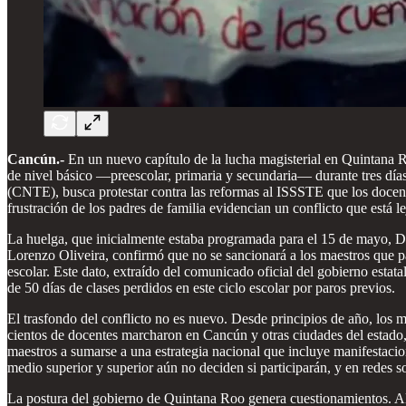
Cancún.-
En un nuevo capítulo de la lucha magisterial en Quintana R
de nivel básico —preescolar, primaria y secundaria— durante tres dí
(CNTE), busca protestar contra las reformas al ISSSTE que los docentes
frustración de los padres de familia evidencian un conflicto que está le
La huelga, que inicialmente estaba programada para el 15 de mayo, Dí
Lorenzo Oliveira, confirmó que no se sancionará a los maestros que pa
escolar. Este dato, extraído del comunicado oficial del gobierno estat
de 50 días de clases perdidos en este ciclo escolar por paros previos.
El trasfondo del conflicto no es nuevo. Desde principios de año, los
cientos de docentes marcharon en Cancún y otras ciudades del estado
maestros a sumarse a una estrategia nacional que incluye manifestaci
medio superior y superior aún no deciden si participarán, y en redes s
La postura del gobierno de Quintana Roo genera cuestionamientos. Al no