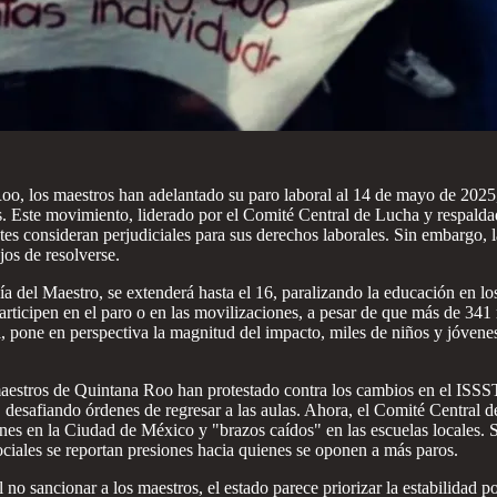
oo, los maestros han adelantado su paro laboral al 14 de mayo de 2025, 
as. Este movimiento, liderado por el Comité Central de Lucha y respal
 consideran perjudiciales para sus derechos laborales. Sin embargo, la 
jos de resolverse.
a del Maestro, se extenderá hasta el 16, paralizando la educación en l
rticipen en el paro o en las movilizaciones, a pesar de que más de 341 m
al, pone en perspectiva la magnitud del impacto, miles de niños y jóven
 maestros de Quintana Roo han protestado contra los cambios en el ISS
, desafiando órdenes de regresar a las aulas. Ahora, el Comité Centra
ones en la Ciudad de México y "brazos caídos" en las escuelas locales. 
ociales se reportan presiones hacia quienes se oponen a más paros.
 sancionar a los maestros, el estado parece priorizar la estabilidad po