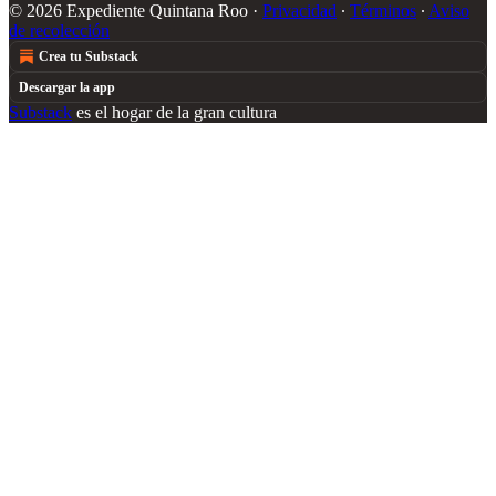
© 2026 Expediente Quintana Roo
·
Privacidad
∙
Términos
∙
Aviso
de recolección
Crea tu Substack
Descargar la app
Substack
es el hogar de la gran cultura