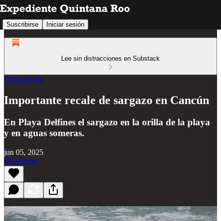
Suscribirse
Iniciar sesión
Lee sin distracciones en Substack
FotoGalerías
Importante recale de sargazo en Cancún
En Playa Delfines el sargazo en la orilla de la playa
y en aguas someras.
jun 05, 2025
Escucha