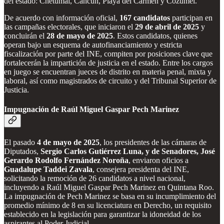
del estado: Chetumal, Cancún, Playa del Carmen y Cozumel.
De acuerdo con información oficial,
167 candidatos
participan en
las campañas electorales, que iniciaron el
29 de abril de 2025
y
concluirán el
28 de mayo de 2025
. Estos candidatos, quienes
operan bajo un esquema de autofinanciamiento y estricta
fiscalización por parte del INE, compiten por posiciones clave que
fortalecerán la impartición de justicia en el estado. Entre los cargos
en juego se encuentran jueces de distrito en materia penal, mixta y
laboral, así como magistrados de circuito y del Tribunal Superior de
Justicia.
Impugnación de Raúl Miguel Gaspar Pech Marinez
El pasado
4 de mayo de 2025
, los presidentes de las cámaras de
Diputados,
Sergio Carlos Gutiérrez Luna, y de Senadores, José
Gerardo Rodolfo Fernández Noroña
, enviaron oficios a
Guadalupe Taddei Zavala
, consejera presidenta del INE,
solicitando la remoción de 26 candidatos a nivel nacional,
incluyendo a Raúl Miguel Gaspar Pech Marinez en Quintana Roo.
La impugnación de Pech Marinez se basa en su incumplimiento del
promedio mínimo de 8 en su licenciatura en Derecho, un requisito
establecido en la legislación para garantizar la idoneidad de los
aspirantes al Poder Judicial.