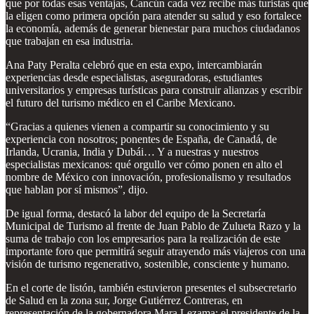
que por todas esas ventajas, Cancún cada vez recibe más turistas que
la eligen como primera opción para atender su salud y eso fortalece
la economía, además de generar bienestar para muchos ciudadanos
que trabajan en esa industria.
Ana Paty Peralta celebró que en esta expo, intercambiarán
experiencias desde especialistas, aseguradoras, estudiantes
universitarios y empresas turísticas para construir alianzas y escribir
el futuro del turismo médico en el Caribe Mexicano.
“Gracias a quienes vienen a compartir su conocimiento y su
experiencia con nosotros; ponentes de España, de Canadá, de
Irlanda, Ucrania, India y Dubái… Y a nuestras y nuestros
especialistas mexicanos: qué orgullo ver cómo ponen en alto el
nombre de México con innovación, profesionalismo y resultados
que hablan por sí mismos”, dijo.
De igual forma, destacó la labor del equipo de la Secretaría
Municipal de Turismo al frente de Juan Pablo de Zulueta Razo y la
suma de trabajo con los empresarios para la realización de este
importante foro que permitirá seguir atrayendo más viajeros con una
visión de turismo regenerativo, sostenible, consciente y humano.
En el corte de listón, también estuvieron presentes el subsecretario
de Salud en la zona sur, Jorge Gutiérrez Contreras, en
representación de la gobernadora Mara Lezama; el presidente de la