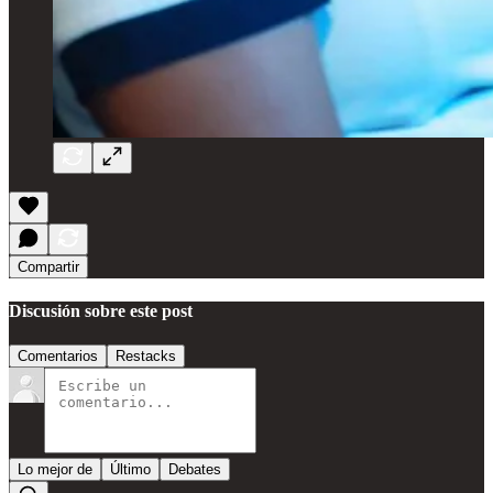
Compartir
Discusión sobre este post
Comentarios
Restacks
Lo mejor de
Último
Debates