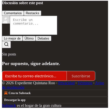
Discusión sobre este post
Comentarios
Restacks
Lo mejor de
Último
Debates
Sin posts
Por supuesto, sigue adelante.
Suscribirse
© 2026 Expediente Quintana Roo
·
Privacidad
∙
Términos
∙
Aviso
de recolección
Crea tu Substack
Descargar la app
Substack
es el hogar de la gran cultura