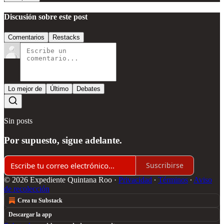
Discusión sobre este post
Comentarios
Restacks
Lo mejor de
Último
Debates
Sin posts
Por supuesto, sigue adelante.
Suscribirse
© 2026 Expediente Quintana Roo
·
Privacidad
∙
Términos
∙
Aviso
de recolección
Crea tu Substack
Descargar la app