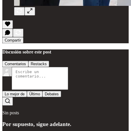
Compartir
Discusión sobre este post
Comentarios
Restacks
Lo mejor de
Último
Debates
Sin posts
Por supuesto, sigue adelante.