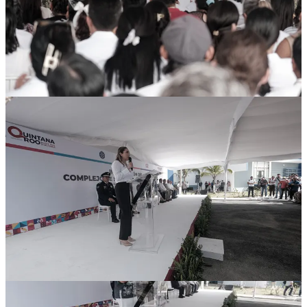
La gobernadora
Mara Lezama
y la presidenta municipal,
Atenea
Gómez Ricalde
, inauguraron el Centro de Control y Comando C2
en la zona continental de Isla Mujeres. Cuenta con 85 cámaras
activas con capacidad de monitorear 673 cámaras en total: 148
conectadas al C5 estatal, 497 municipales y 28 de la iniciativa
privada. Tiene un auditorio, sala de juntas, 12 oficinas
administrativas y tres espacios para la Fiscalía, incluyendo un
ministerio público, archivo y unidad de investigación. Una inversión
aproximada de 25 millones de pesos, financiados con recursos del
Fortamun, el Derecho de Saneamiento Ambiental y fondos
municipales.
1
Compartir
Discusión sobre este post
Comentarios
Restacks