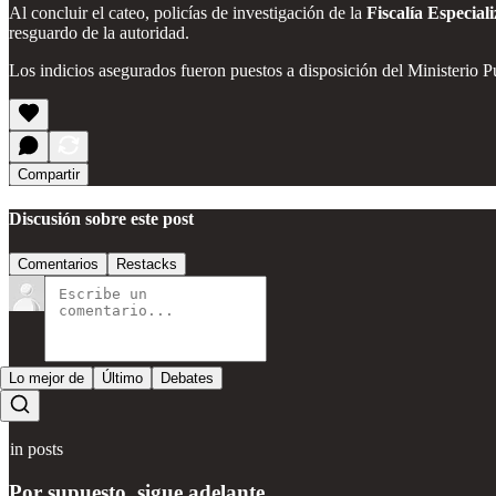
Al concluir el cateo, policías de investigación de la
Fiscalía Especia
resguardo de la autoridad.
Los indicios asegurados fueron puestos a disposición del Ministerio Pú
Compartir
Discusión sobre este post
Comentarios
Restacks
Lo mejor de
Último
Debates
Sin posts
Por supuesto, sigue adelante.