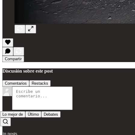
Compartir
Discusión sobre este post
Comentarios
Restacks
Lo mejor de
Último
Debates
Sin posts