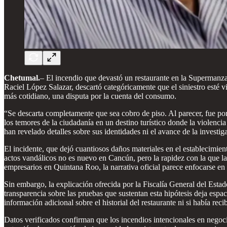
Chetumal.
– El incendio que devastó un restaurante en la Supermanz
Raciel López Salazar, descartó categóricamente que el siniestro esté v
más cotidiano, una disputa por la cuenta del consumo.
“Se descarta completamente que sea cobro de piso. Al parecer, fue po
los temores de la ciudadanía en un destino turístico donde la violenci
han revelado detalles sobre sus identidades ni el avance de la investig
El incidente, que dejó cuantiosos daños materiales en el establecimie
actos vandálicos no es nuevo en Cancún, pero la rapidez con la que la
empresarios en Quintana Roo, la narrativa oficial parece enfocarse en
Sin embargo, la explicación ofrecida por la Fiscalía General del Est
transparencia sobre las pruebas que sustentan esta hipótesis deja es
información adicional sobre el historial del restaurante ni si había r
Datos verificados confirman que los incendios intencionales en nego