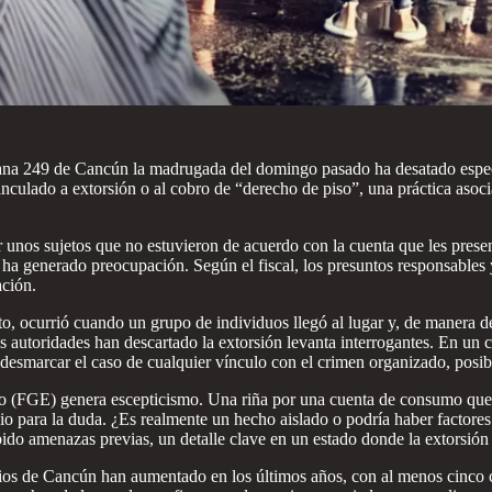
ana 249 de Cancún la madrugada del domingo pasado ha desatado especul
inculado a extorsión o al cobro de “derecho de piso”, una práctica asoc
r unos sujetos que no estuvieron de acuerdo con la cuenta que les pres
a ha generado preocupación. Según el fiscal, los presuntos responsables
ación.
nto, ocurrió cuando un grupo de individuos llegó al lugar y, de manera 
s autoridades han descartado la extorsión levanta interrogantes. En un 
 desmarcar el caso de cualquier vínculo con el crimen organizado, posibl
ado (FGE) genera escepticismo. Una riña por una cuenta de consumo que 
pacio para la duda. ¿Es realmente un hecho aislado o podría haber fact
ecibido amenazas previas, un detalle clave en un estado donde la extorsi
cios de Cancún han aumentado en los últimos años, con al menos cinco c