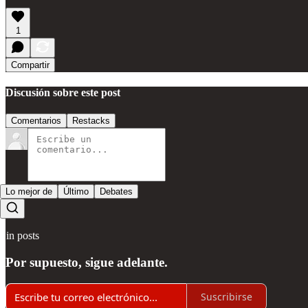
1
Compartir
Discusión sobre este post
Comentarios
Restacks
Lo mejor de
Último
Debates
Sin posts
Por supuesto, sigue adelante.
Suscribirse