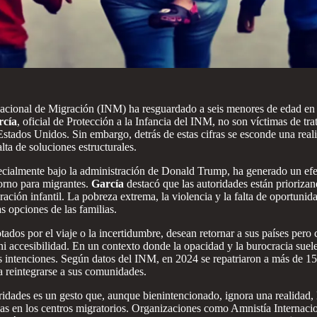
o Nacional de Migración (INM) ha resguardado a seis menores de edad e
cía
, oficial de Protección a la Infancia del INM, no son víctimas de tr
tados Unidos. Sin embargo, detrás de estas cifras se esconde una reali
lta de soluciones estructurales.
specialmente bajo la administración de Donald Trump, ha generado un e
torno para migrantes.
García
destacó que las autoridades están priorizan
ación infantil. La pobreza extrema, la violencia y la falta de oportunid
as opciones de las familias.
ados por el viaje o la incertidumbre, desean retornar a sus países pero
ce ni accesibilidad. En un contexto donde la opacidad y la burocracia su
enas intenciones. Según datos del INM, en 2024 se repatriaron a más de
a reintegrarse a sus comunidades.
oridades es un gesto que, aunque bienintencionado, ignora una realidad,
arias en los centros migratorios. Organizaciones como Amnistía Intern