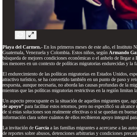
Playa del Carmen.
- En los primeros meses de este año, el Institut
Guatemala, Venezuela y Colombia. Estos niños, según
Armando Gar
búsqueda de mejores condiciones económicas o el anhelo de llegar a Es
los menores en un contexto de políticas migratorias endurecidas y la fa
El endurecimiento de las políticas migratorias en Estados Unidos, e
atractivo turístico, se ha convertido también en un punto de paso y re
respuesta, aunque necesaria, no aborda las causas profundas de la migr
mientras que las políticas migratorias restrictivas en la región limitan l
Un aspecto preocupante es la situación de aquellos migrantes que, agot
de apoyo”
para facilitar estos retornos, pero no especificó su alcan
de si estas soluciones son realmente efectivas o si se quedan en bu
información clara sobre cuántos de ellos recibieron apoyo integral par
La invitación de
García
a las familias migrantes a acercarse a las aut
de reportes sobre abusos, detenciones arbitrarias y condiciones prec