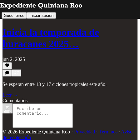
Suscribirse
Iniciar sesión
Inicia la temporada de
huracanes 2025…
jun 2, 2025
Se esperan entre 13 y 17 ciclones tropicales este año.
Leer →
Comentarios
© 2026 Expediente Quintana Roo
·
Privacidad
∙
Términos
∙
Aviso
de recolección