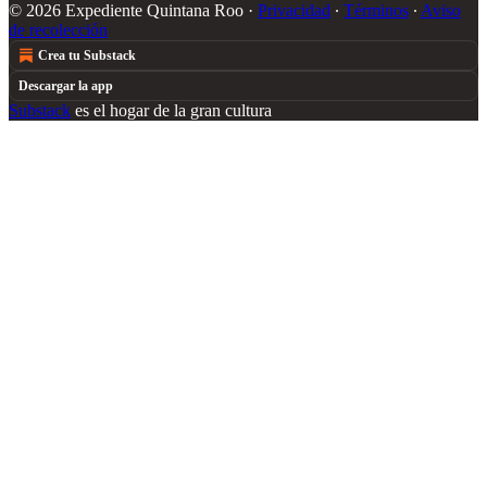
© 2026 Expediente Quintana Roo
·
Privacidad
∙
Términos
∙
Aviso
de recolección
Crea tu Substack
Descargar la app
Substack
es el hogar de la gran cultura