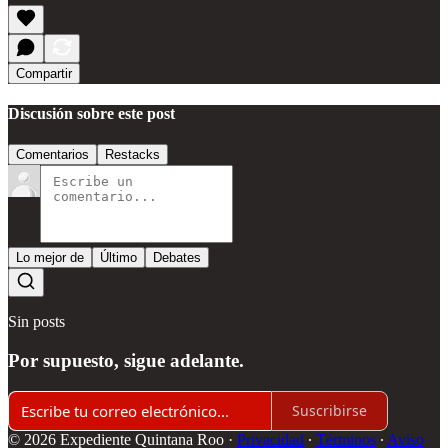
Compartir
Discusión sobre este post
Comentarios
Restacks
Lo mejor de
Último
Debates
Sin posts
Por supuesto, sigue adelante.
Suscribirse
© 2026 Expediente Quintana Roo
·
Privacidad
∙
Términos
∙
Aviso