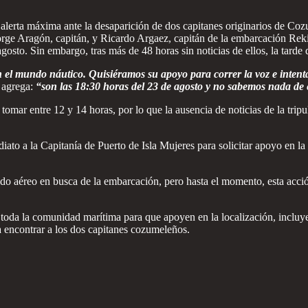
erta máxima ante la desaparición de dos capitanes originarios de Cozu
Jorge Aragón, capitán, y Ricardo Argaez, capitán de la embarcación Rek
agosto. Sin embargo, tras más de 48 horas sin noticias de ellos, la tarde
 el mundo náutico. Quisiéramos su apoyo para correr la voz e intent
 agrega:
“son las 18:30 horas del 23 de agosto y no sabemos nada de e
tomar entre 12 y 14 horas, por lo que la ausencia de noticias de la trip
ato a la Capitanía de Puerto de Isla Mujeres para solicitar apoyo en l
rrido aéreo en busca de la embarcación, pero hasta el momento, esta acc
toda la comunidad marítima para que apoyen en la localización, incluye
 encontrar a los dos capitanes cozumeleños.