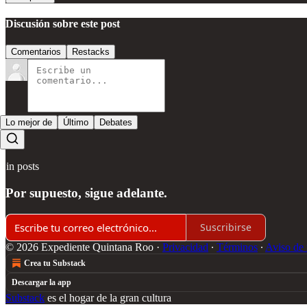
Discusión sobre este post
Comentarios
Restacks
Lo mejor de
Último
Debates
Sin posts
Por supuesto, sigue adelante.
Suscribirse
© 2026 Expediente Quintana Roo
·
Privacidad
∙
Términos
∙
Aviso de 
Crea tu Substack
Descargar la app
Substack
es el hogar de la gran cultura