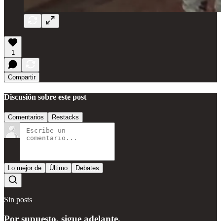
1
Compartir
Discusión sobre este post
Comentarios
Restacks
Lo mejor de
Último
Debates
Sin posts
Por supuesto, sigue adelante.