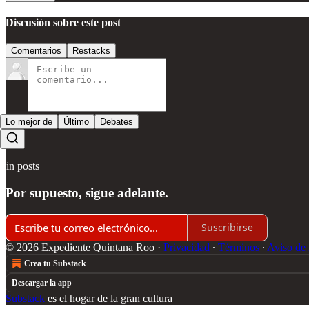
Discusión sobre este post
Comentarios
Restacks
Lo mejor de
Último
Debates
Sin posts
Por supuesto, sigue adelante.
Suscribirse
© 2026 Expediente Quintana Roo
·
Privacidad
∙
Términos
∙
Aviso de 
Crea tu Substack
Descargar la app
Substack
es el hogar de la gran cultura