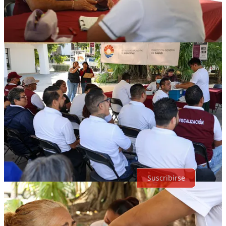
Compartir
Discusión sobre este post
Comentarios
Restacks
Lo mejor de
Último
Debates
Sin posts
Por supuesto, sigue adelante.
Suscribirse
© 2026 Expediente Quintana Roo
·
Privacidad
∙
Términos
∙
Aviso
de recolección
Crea tu Substack