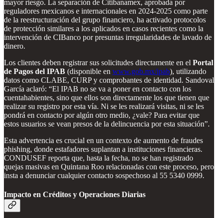
mayor riesgo. La separación de Citibanamex, aprobada por
reguladores mexicanos e internacionales en 2024-2025 como parte
de la reestructuración del grupo financiero, ha activado protocolos
de protección similares a los aplicados en casos recientes como la
intervención de CIBanco por presuntas irregularidades de lavado de
dinero.
Los clientes deben registrar sus solicitudes directamente en el
Portal
de Pagos del IPAB
(disponible en
www.gob.mx/ipab
), utilizando
datos como CLABE, CURP y comprobantes de identidad. Sandoval
García aclaró: “El IPAB no se va a poner en contacto con los
cuentahabientes, sino que ellos son directamente los que tienen que
realizar su registro por esta vía. Ni se les realizará visitas, ni se les
pondrá en contacto por algún otro medio, ¿vale? Para evitar que
estos usuarios se vean presos de la delincuencia por esta situación”.
Esta advertencia es crucial en un contexto de aumento de fraudes
phishing, donde estafadores suplantan a instituciones financieras.
CONDUSEF reporta que, hasta la fecha, no se han registrado
quejas masivas en Quintana Roo relacionadas con este proceso, pero
insta a denunciar cualquier contacto sospechoso al 55 5340 0999.
Impacto en Créditos y Operaciones Diarias