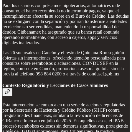
Para los usuarios con préstamos hipotecarios, automotrices o de
consumo, el banco recomienda no interrumpir pagos, ya que el
incumplimiento afectaría su score en el Buró de Crédito. Las deudas
no se extinguen con la separación y podrían transferirse a entidades
recolectoras o ser vendidas, manteniendo la responsabilidad del
deudor. Citibanamex ha asegurado que su banca retail continúa
operando normalmente, con acceso a cajeros, apps y servicios
digitales inalterados.
Las 26 sucursales en Cancún y el resto de Quintana Roo seguirán
abiertas sin interrupciones, ofreciendo atención personalizada para
consultas sobre reembolsos o aclaraciones. CONDUSEF en la
región, con sede en Cancún, proporciona asesoría gratuita sin cita
previa al teléfono 998 884 0200 o a través de condusef.gob.mx.
Contexto Regulatorio y Lecciones de Casos Similares
Esta intervención se enmarca en una serie de acciones regulatorias
por la Secretaría de Hacienda y Crédito Público (SHCP) contra
irregularidades financieras, similar a la revocación de licencias de
CIBanco e Intercam en julio de 2025. En aquellos casos, el IPAB
procesó reembolsos exitosos sin demoras significativas, protegiendo
a más de 100,000 ahorradores. Para Citibanamex, la medida