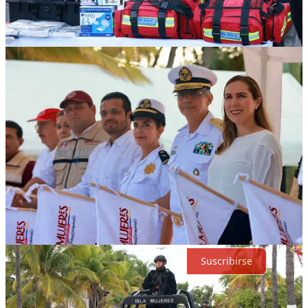
Compartir
Discusión sobre este post
Comentarios
Restacks
Lo mejor de
Último
Debates
Sin posts
Por supuesto, sigue adelante.
Suscribirse
© 2026 Expediente Quintana Roo
·
Privacidad
∙
Términos
∙
Aviso
de recolección