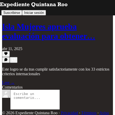
Suscribirse
Iniciar sesión
Isla Mujeres aprueba
evaluación para obtener…
abr 11, 2025
Este logro se da tras cumplir satisfactoriamente con los 33 estrictos
criterios internacionales
Leer →
Comentarios
© 2026 Expediente Quintana Roo
·
Privacidad
∙
Términos
∙
Aviso