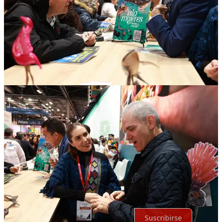
Compartir
Discusión sobre este post
Comentarios
Restacks
Lo mejor de
Último
Debates
Sin posts
Por supuesto, sigue adelante.
Suscribirse