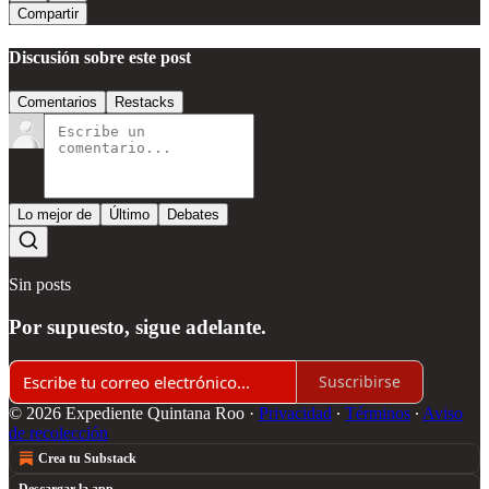
Compartir
Discusión sobre este post
Comentarios
Restacks
Lo mejor de
Último
Debates
Sin posts
Por supuesto, sigue adelante.
Suscribirse
© 2026 Expediente Quintana Roo
·
Privacidad
∙
Términos
∙
Aviso
de recolección
Crea tu Substack
Descargar la app