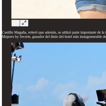
Castillo Magaña, reiteró que además, se utilizó parte importante de la 
Mujeres by Secrets, ganador del título del hotel más instagrameable 