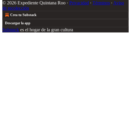
© 2026 Expediente Quintana Roo
·
Privacidad
∙
Términos
∙
Aviso
de recolección
Crea tu Substack
Descargar la app
Substack
es el hogar de la gran cultura