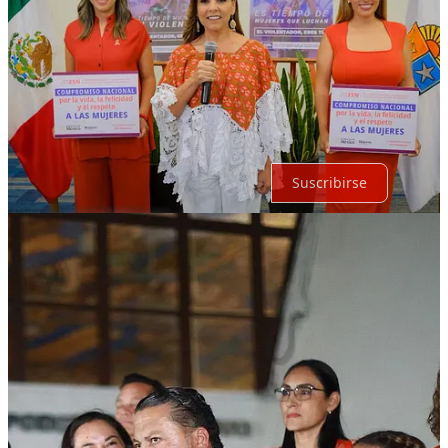
Lo mejor de
Último
Debates
Sin posts
Por supuesto, sigue adelante.
Suscribirse
© 2026 Expediente Quintana Roo
·
Privacidad
∙
Términos
∙
Aviso
de recolección
Crea tu Substack
Descargar la app
Substack
es el hogar de la gran cultura